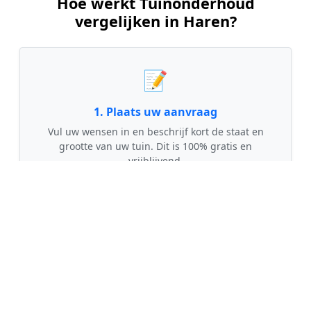
Hoe werkt Tuinonderhoud
vergelijken in Haren?
📝
1. Plaats uw aanvraag
Vul uw wensen in en beschrijf kort de staat en
grootte van uw tuin. Dit is 100% gratis en
vrijblijvend.
🤝
2. Ontvang offertes
Kom in contact met maximaal 3 erkende en
gecontroleerde tuinmannen uit regio Haren.