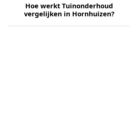
Hoe werkt Tuinonderhoud
vergelijken in Hornhuizen?
📝
1. Plaats uw aanvraag
Vul uw wensen in en beschrijf kort de staat en
grootte van uw tuin. Dit is 100% gratis en
vrijblijvend.
🤝
2. Ontvang offertes
Kom in contact met maximaal 3 erkende en
gecontroleerde tuinmannen uit regio Hornhuizen.