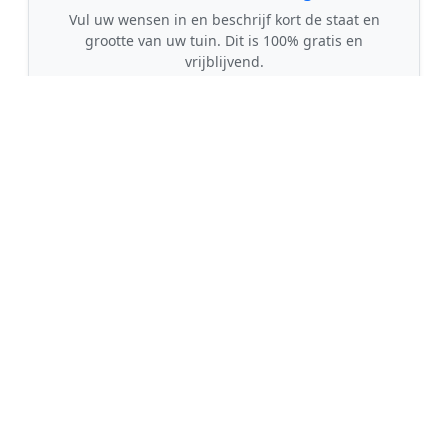
Vul uw wensen in en beschrijf kort de staat en
grootte van uw tuin. Dit is 100% gratis en
vrijblijvend.
🤝
2. Ontvang offertes
Kom in contact met maximaal 3 erkende en
gecontroleerde tuinmannen uit regio Zwinderen.
💰
3. Vergelijk & Bespaar
Vergelijk de prijzen en garanties, kies de beste