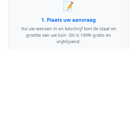
📝
1. Plaats uw aanvraag
Vul uw wensen in en beschrijf kort de staat en
grootte van uw tuin. Dit is 100% gratis en
vrijblijvend.
🤝
2. Ontvang offertes
Kom in contact met maximaal 3 erkende en
gecontroleerde tuinmannen uit regio Boerakker.
💰