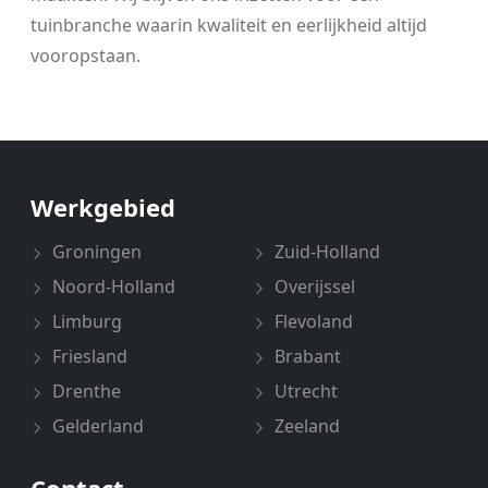
tuinbranche waarin kwaliteit en eerlijkheid altijd
vooropstaan.
Werkgebied
Groningen
Zuid-Holland
Noord-Holland
Overijssel
Limburg
Flevoland
Friesland
Brabant
Drenthe
Utrecht
Gelderland
Zeeland