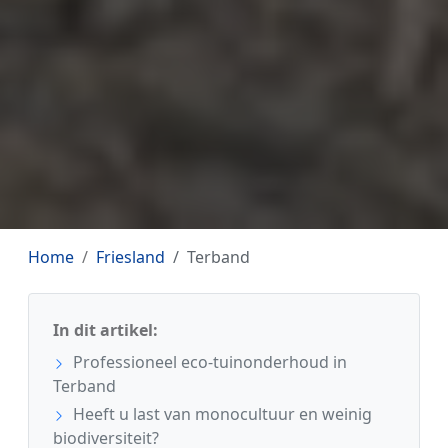
Home
Friesland
Terband
In dit artikel:
Professioneel eco-tuinonderhoud in
Terband
Heeft u last van monocultuur en weinig
biodiversiteit?