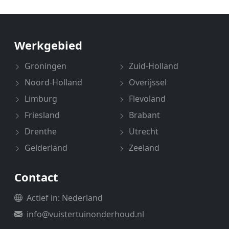
Werkgebied
Groningen
Zuid-Holland
Noord-Holland
Overijssel
Limburg
Flevoland
Friesland
Brabant
Drenthe
Utrecht
Gelderland
Zeeland
Contact
Actief in: Nederland
info@vuistertuinonderhoud.nl