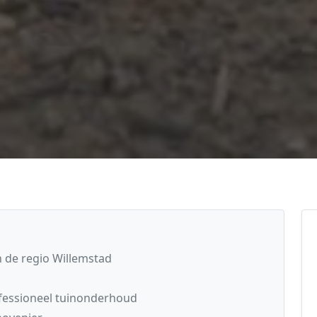
 de regio Willemstad
fessioneel tuinonderhoud