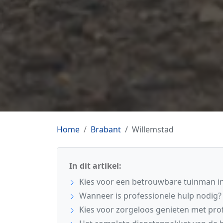
Home
Brabant
Willemstad
In dit artikel:
Kies voor een betrouwbare tuinman in
Wanneer is professionele hulp nodig?
Kies voor zorgeloos genieten met pro