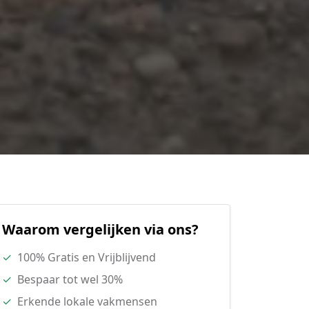
Waarom vergelijken via ons?
✓
100% Gratis en Vrijblijvend
✓
Bespaar tot wel 30%
✓
Erkende lokale vakmensen