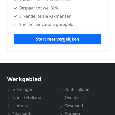
✓
Bespaar tot wel 30%
✓
Erkende lokale vakmensen
✓
Snel en eenvoudig geregeld
Start met vergelijken
Werkgebied
Groningen
Zuid-Holland
Noord-Holland
Overijssel
Limburg
Flevoland
Friesland
Brabant