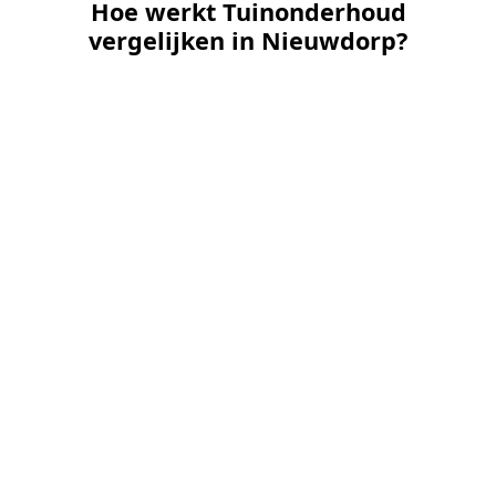
Hoe werkt Tuinonderhoud
vergelijken in Nieuwdorp?
📝
1. Plaats uw aanvraag
Vul uw wensen in en beschrijf kort de staat en
grootte van uw tuin. Dit is 100% gratis en
vrijblijvend.
🤝
2. Ontvang offertes
Kom in contact met maximaal 3 erkende en
gecontroleerde tuinmannen uit regio Nieuwdorp.