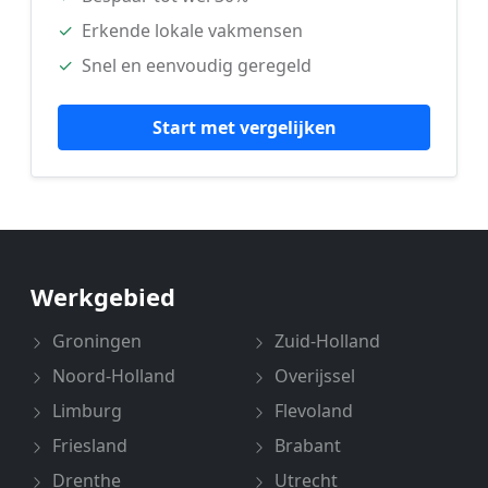
✓
Erkende lokale vakmensen
✓
Snel en eenvoudig geregeld
Start met vergelijken
Werkgebied
Groningen
Zuid-Holland
Noord-Holland
Overijssel
Limburg
Flevoland
Friesland
Brabant
Drenthe
Utrecht