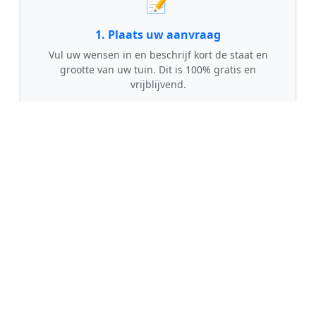
📝
1. Plaats uw aanvraag
Vul uw wensen in en beschrijf kort de staat en
grootte van uw tuin. Dit is 100% gratis en
vrijblijvend.
🤝
2. Ontvang offertes
Kom in contact met maximaal 3 erkende en
gecontroleerde tuinmannen uit regio Rasquert.
💰