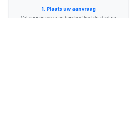
1. Plaats uw aanvraag
Vul uw wensen in en beschrijf kort de staat en
grootte van uw tuin. Dit is 100% gratis en
vrijblijvend.
🤝
2. Ontvang offertes
Kom in contact met maximaal 3 erkende en
gecontroleerde tuinmannen uit regio Engwierum.
💰