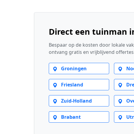
Direct een tuinman 
Bespaar op de kosten door lokale vak
ontvang gratis en vrijblijvend offerte
Groningen
Noo
Friesland
Dre
Zuid-Holland
Ove
Brabant
Utr