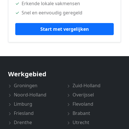
✓
Erkende lokale vakmensen
✓
Snel en eenvoudig geregeld
Start met vergelijken
Werkgebied
Groningen
Zuid-Holland
Noord-Holland
Overijssel
Limburg
Flevoland
Friesland
Brabant
Drenthe
Utrecht