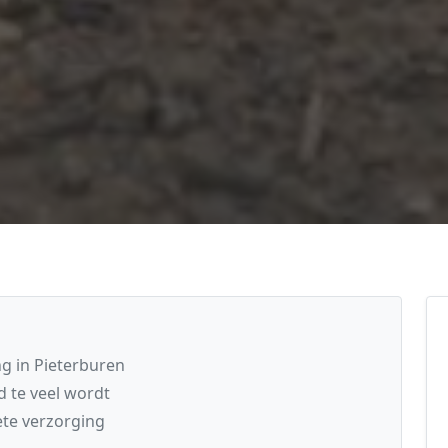
ng in Pieterburen
 te veel wordt
te verzorging