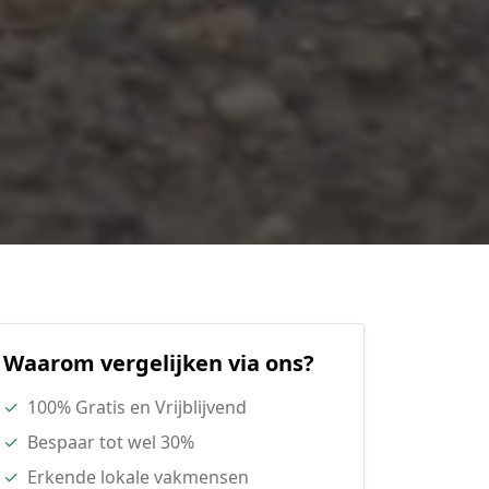
Waarom vergelijken via ons?
✓
100% Gratis en Vrijblijvend
✓
Bespaar tot wel 30%
✓
Erkende lokale vakmensen