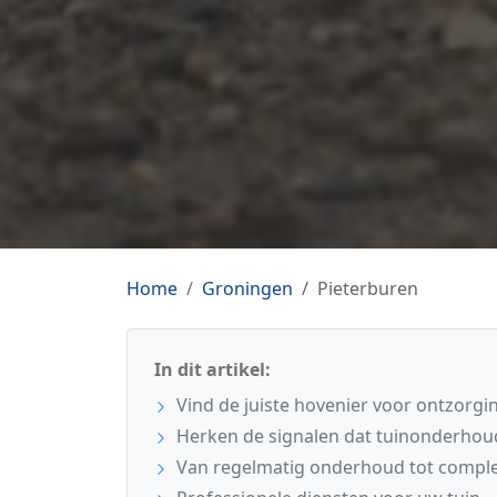
Home
Groningen
Pieterburen
In dit artikel:
Vind de juiste hovenier voor ontzorgi
Herken de signalen dat tuinonderhoud
Van regelmatig onderhoud tot comple