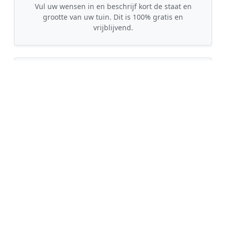
Vul uw wensen in en beschrijf kort de staat en
grootte van uw tuin. Dit is 100% gratis en
vrijblijvend.
🤝
2. Ontvang offertes
Kom in contact met maximaal 3 erkende en
gecontroleerde tuinmannen uit regio Oijen.
💰
3. Vergelijk & Bespaar
Vergelijk de prijzen en garanties, kies de beste