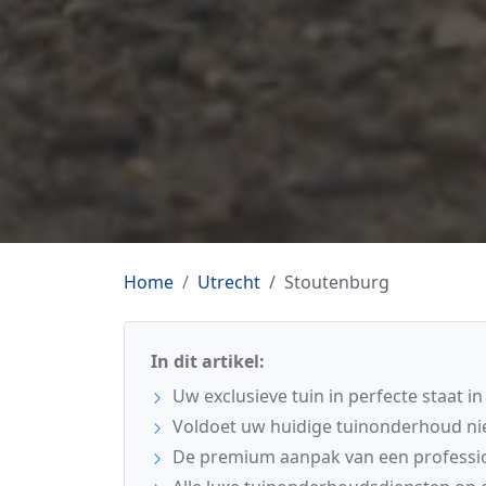
Home
Utrecht
Stoutenburg
In dit artikel:
Uw exclusieve tuin in perfecte staat i
Voldoet uw huidige tuinonderhoud ni
De premium aanpak van een professi