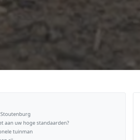
n Stoutenburg
et aan uw hoge standaarden?
onele tuinman