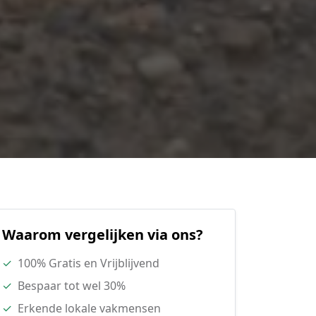
Waarom vergelijken via ons?
✓
100% Gratis en Vrijblijvend
✓
Bespaar tot wel 30%
✓
Erkende lokale vakmensen