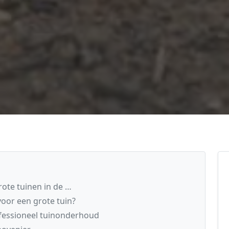
ote tuinen in de …
oor een grote tuin?
fessioneel tuinonderhoud