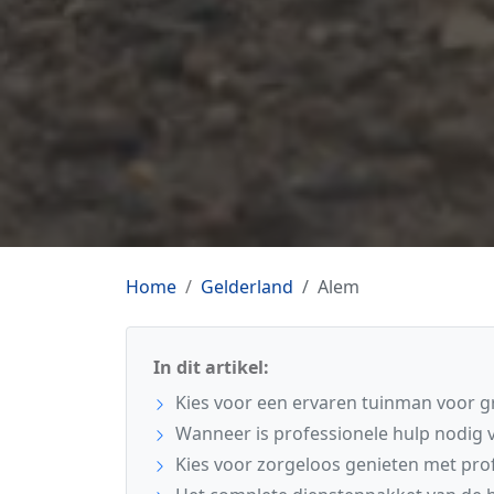
Home
Gelderland
Alem
In dit artikel:
Kies voor een ervaren tuinman voor gr
Wanneer is professionele hulp nodig v
Kies voor zorgeloos genieten met pro