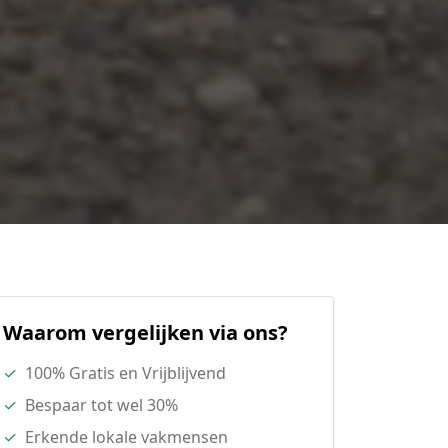
Waarom vergelijken via ons?
✓
100% Gratis en Vrijblijvend
✓
Bespaar tot wel 30%
✓
Erkende lokale vakmensen