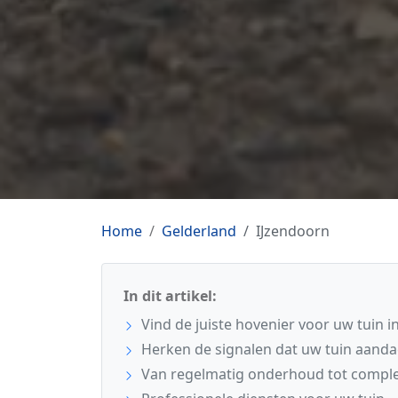
Home
Gelderland
IJzendoorn
In dit artikel:
Vind de juiste hovenier voor uw tuin i
Herken de signalen dat uw tuin aanda
Van regelmatig onderhoud tot comple