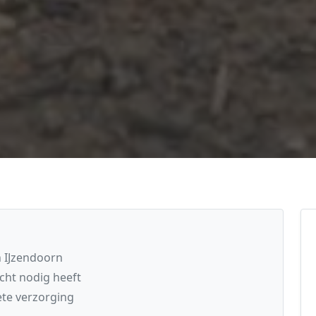
n IJzendoorn
cht nodig heeft
te verzorging