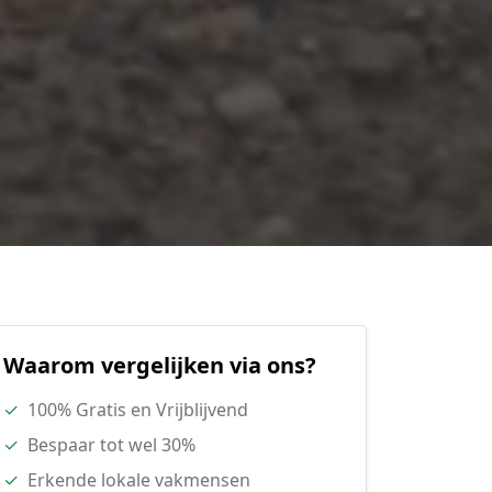
Waarom vergelijken via ons?
✓
100% Gratis en Vrijblijvend
✓
Bespaar tot wel 30%
✓
Erkende lokale vakmensen