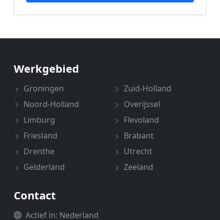
Werkgebied
Groningen
Zuid-Holland
Noord-Holland
Overijssel
Limburg
Flevoland
Friesland
Brabant
Drenthe
Utrecht
Gelderland
Zeeland
Contact
Actief in: Nederland