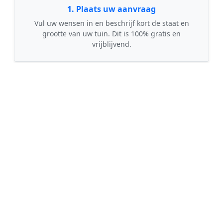
1. Plaats uw aanvraag
Vul uw wensen in en beschrijf kort de staat en
grootte van uw tuin. Dit is 100% gratis en
vrijblijvend.
🤝
2. Ontvang offertes
Kom in contact met maximaal 3 erkende en
gecontroleerde tuinmannen uit regio Garsthuizen.
💰
3. Vergelijk & Bespaar