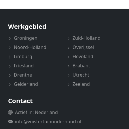
Werkgebied
Groningen
Zuid-Holland
Noord-Holland
Overijssel
Limburg
Flevoland
Friesland
Brabant
Drenthe
Utrecht
Gelderland
Zeeland
Contact
Actief in: Nederland
info@vuistertuinonderhoud.nl