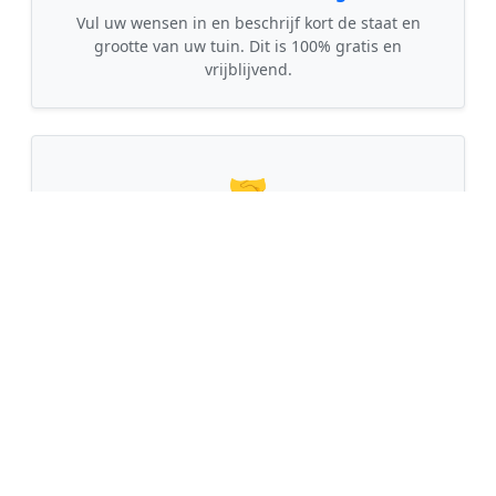
Vul uw wensen in en beschrijf kort de staat en
grootte van uw tuin. Dit is 100% gratis en
vrijblijvend.
🤝
2. Ontvang offertes
Kom in contact met maximaal 3 erkende en
gecontroleerde tuinmannen uit regio Augsbuurt.
💰
3. Vergelijk & Bespaar
Vergelijk de prijzen en garanties, kies de beste