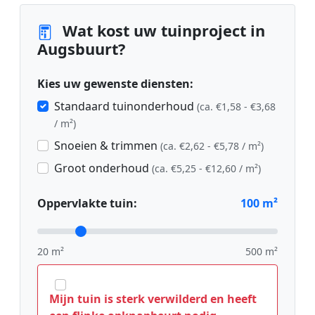
Wat kost uw tuinproject in
Augsbuurt?
Kies uw gewenste diensten:
Standaard tuinonderhoud
(ca. €1,58 - €3,68
/ m²)
Snoeien & trimmen
(ca. €2,62 - €5,78 / m²)
Groot onderhoud
(ca. €5,25 - €12,60 / m²)
Oppervlakte tuin:
100
m²
20 m²
500 m²
Mijn tuin is sterk verwilderd en heeft