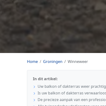
Home
Groningen
Winneweer
In dit artikel:
Uw balkon of dakterras weer prachti
Is uw balkon of dakterras verwaarloo
De precieze aanpak van een professi