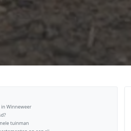
g in Winneweer
sd?
onele tuinman