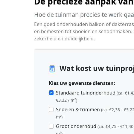
De precieze aanpak van
Hoe de tuinman precies te werk gaa
Een goed onderhouden balkon of dakterras 
en bemesten tot snoeien en schoonmaken. M
zekerheid en duidelijkheid.
Wat kost uw tuinpro
Kies uw gewenste diensten:
Standaard tuinonderhoud
(ca. €1,4
€3,32 / m²)
Snoeien & trimmen
(ca. €2,38 - €5,22
m²)
Groot onderhoud
(ca. €4,75 - €11,40
m²)