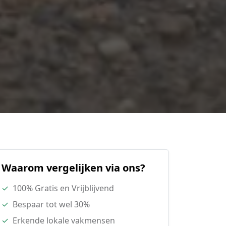
Waarom vergelijken via ons?
✓
100% Gratis en Vrijblijvend
✓
Bespaar tot wel 30%
✓
Erkende lokale vakmensen