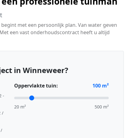
 een professionele tuinman
t
begint met een persoonlijk plan. Van water geven
et een vast onderhoudscontract heeft u altijd
ject in Winneweer?
Oppervlakte tuin:
100
m²
2 -
20 m²
500 m²
 /
 /