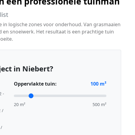
an een professionele tuinman
ist
eze in logische zones voor onderhoud. Van grasmaaien
en snoeiwerk. Het resultaat is een prachtige tuin
oeite.
ect in Niebert?
Oppervlakte tuin:
100
m²
2 -
20 m²
500 m²
 /
 /