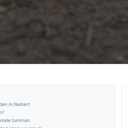
en in Niebert
n?
ionele tuinman