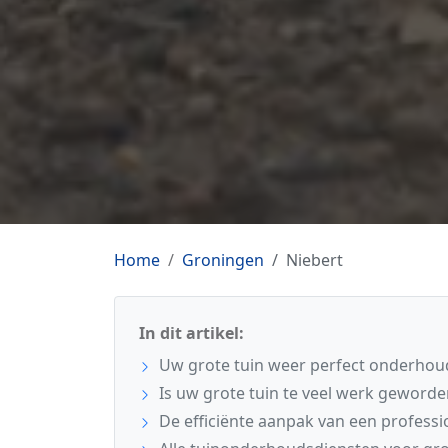
Home
Groningen
Niebert
In dit artikel:
Uw grote tuin weer perfect onderhoud
Is uw grote tuin te veel werk geworde
De efficiënte aanpak van een profess