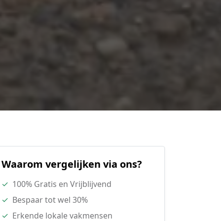
Waarom vergelijken via ons?
✓
100% Gratis en Vrijblijvend
✓
Bespaar tot wel 30%
✓
Erkende lokale vakmensen