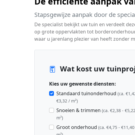
De efficiënte aanpak v
Stapsgewijze aanpak door de special
De specialist bekijkt uw tuin en verdeelt d
op grote oppervlakten tot borderonderhoud 
waar u jarenlang plezier van heeft zonder m
Wat kost uw tuinproj
Kies uw gewenste diensten:
Standaard tuinonderhoud
(ca. €1,4
€3,32 / m²)
Snoeien & trimmen
(ca. €2,38 - €5,22
m²)
Groot onderhoud
(ca. €4,75 - €11,40
m²)