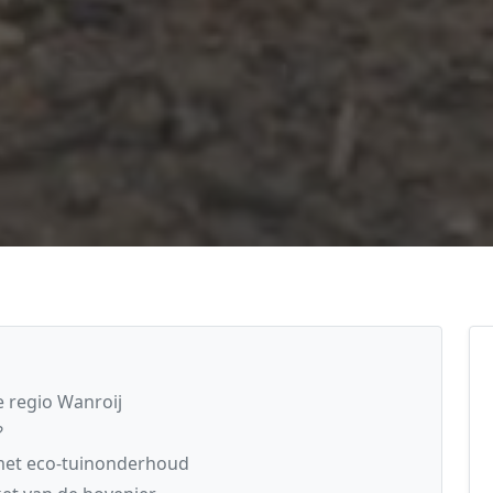
 regio Wanroij
?
 met eco-tuinonderhoud