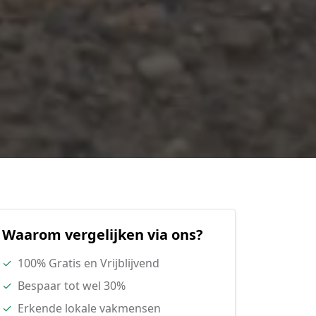
Waarom vergelijken via ons?
✓
100% Gratis en Vrijblijvend
✓
Bespaar tot wel 30%
✓
Erkende lokale vakmensen