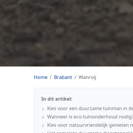
Home
Brabant
Wanroij
In dit artikel:
Kies voor een duurzame tuinman in de
Wanneer is eco-tuinonderhoud nodig
Kies voor natuurvriendelijk genieten