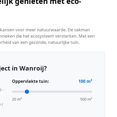
lijk genieten met eco-
eert kansen voor meer natuurwaarde. De vakman
chnieken die het ecosysteem versterken. Met een
heid van een gezonde, natuurlijke tuin.
ect in Wanroij?
Oppervlakte tuin:
100
m²
0 -
20 m²
500 m²
 /