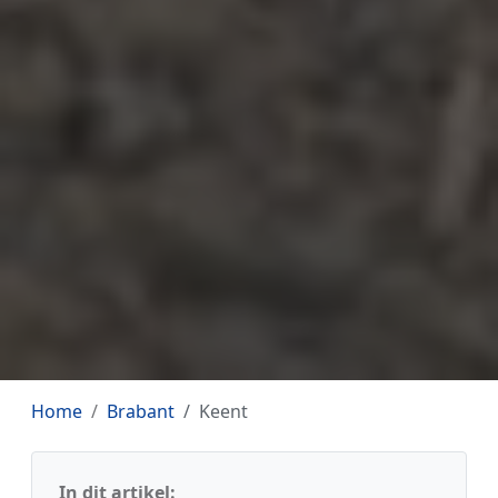
Home
Brabant
Keent
In dit artikel: