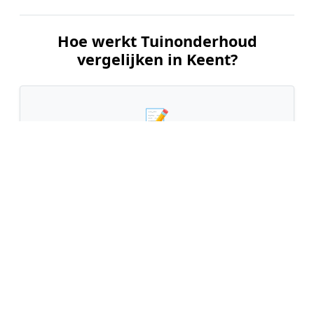
Hoe werkt Tuinonderhoud
vergelijken in Keent?
📝
1. Plaats uw aanvraag
Vul uw wensen in en beschrijf kort de staat en
grootte van uw tuin. Dit is 100% gratis en
vrijblijvend.
🤝
2. Ontvang offertes