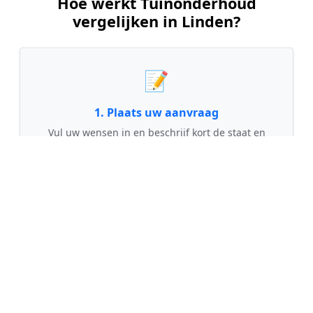
Hoe werkt Tuinonderhoud
vergelijken in Linden?
📝
1. Plaats uw aanvraag
Vul uw wensen in en beschrijf kort de staat en
grootte van uw tuin. Dit is 100% gratis en
vrijblijvend.
🤝
2. Ontvang offertes
Kom in contact met maximaal 3 erkende en
gecontroleerde tuinmannen uit regio Linden.