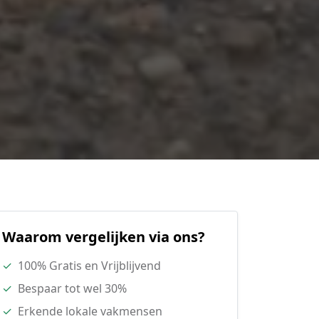
Waarom vergelijken via ons?
✓
100% Gratis en Vrijblijvend
✓
Bespaar tot wel 30%
✓
Erkende lokale vakmensen