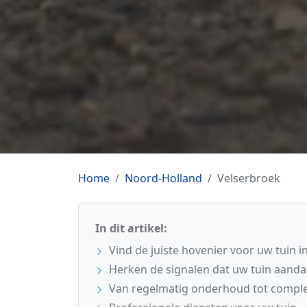
Home
Noord-Holland
Velserbroek
In dit artikel:
Vind de juiste hovenier voor uw tuin i
Herken de signalen dat uw tuin aanda
Van regelmatig onderhoud tot comple