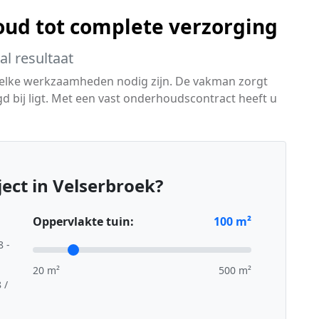
ud tot complete verzorging
l resultaat
 welke werkzaamheden nodig zijn. De vakman zorgt
rgd bij ligt. Met een vast onderhoudscontract heeft u
ect in Velserbroek?
Oppervlakte tuin:
100
m²
8 -
20 m²
500 m²
 /