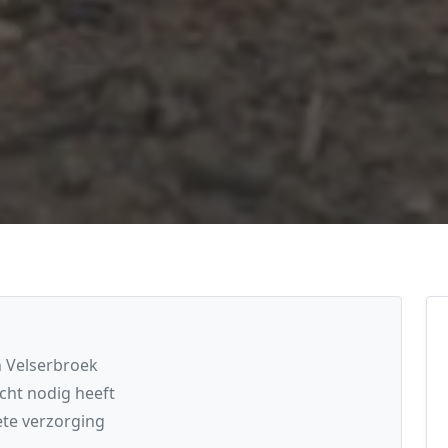
n Velserbroek
cht nodig heeft
te verzorging