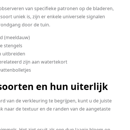
observeren van specifieke patronen op de bladeren,
ort uniek is, zijn er enkele universele signalen
 rondgang door de tuin.
ad (meeldauw)
e stengels
h uitbreiden
erelateerd zijn aan watertekort
wattenbolletjes
oorten en hun uiterlijk
ard van de verkleuring te begrijpen, kunt u de juiste
aak naar de textuur en de randen van de aangetaste
mmels. Het ziet eruit als een dun laagje bloem op