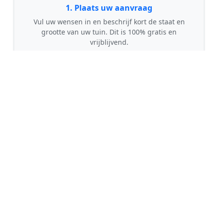
1. Plaats uw aanvraag
Vul uw wensen in en beschrijf kort de staat en
grootte van uw tuin. Dit is 100% gratis en
vrijblijvend.
🤝
2. Ontvang offertes
Kom in contact met maximaal 3 erkende en
gecontroleerde tuinmannen uit regio Laren.
💰
3. Vergelijk & Bespaar