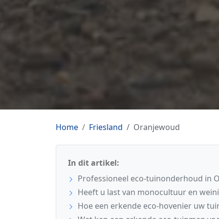
Home
Friesland
Oranjewoud
In dit artikel:
Professioneel eco-tuinonderhoud in
Heeft u last van monocultuur en weinig
Hoe een erkende eco-hovenier uw tui