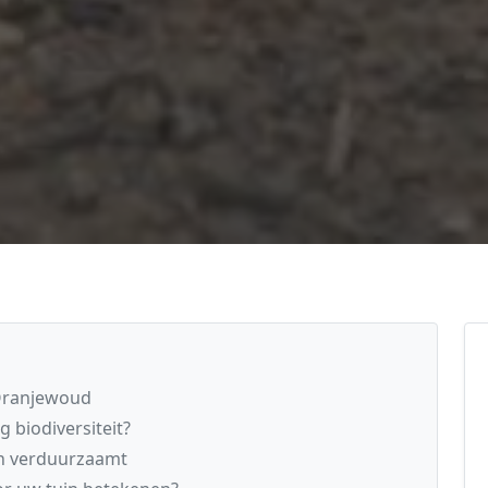
 Oranjewoud
 biodiversiteit?
n verduurzaamt