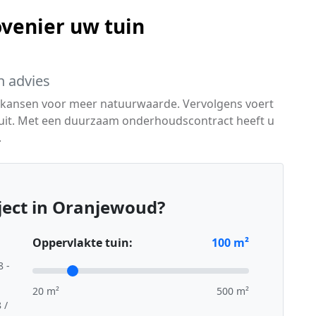
venier uw tuin
h advies
ert kansen voor meer natuurwaarde. Vervolgens voert
 uit. Met een duurzaam onderhoudscontract heeft u
.
ject in Oranjewoud?
Oppervlakte tuin:
100
m²
8 -
20 m²
500 m²
 /