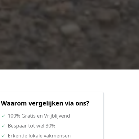
Waarom vergelijken via ons?
✓
100% Gratis en Vrijblijvend
✓
Bespaar tot wel 30%
✓
Erkende lokale vakmensen