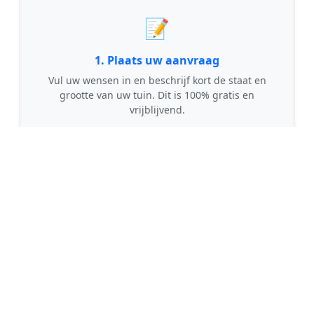
📝
1. Plaats uw aanvraag
Vul uw wensen in en beschrijf kort de staat en
grootte van uw tuin. Dit is 100% gratis en
vrijblijvend.
🤝
2. Ontvang offertes
Kom in contact met maximaal 3 erkende en
gecontroleerde tuinmannen uit regio Hidaard.