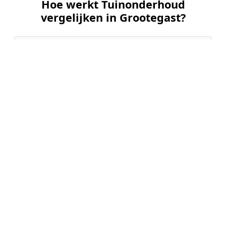
Hoe werkt Tuinonderhoud
vergelijken in Grootegast?
📝
1. Plaats uw aanvraag
Vul uw wensen in en beschrijf kort de staat en
grootte van uw tuin. Dit is 100% gratis en
vrijblijvend.
🤝
2. Ontvang offertes
Kom in contact met maximaal 3 erkende en
gecontroleerde tuinmannen uit regio Grootegast.