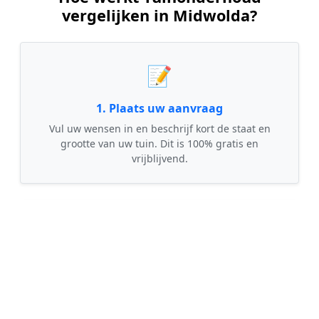
vergelijken in Midwolda?
📝
1. Plaats uw aanvraag
Vul uw wensen in en beschrijf kort de staat en
grootte van uw tuin. Dit is 100% gratis en
vrijblijvend.
🤝
2. Ontvang offertes
Kom in contact met maximaal 3 erkende en
gecontroleerde tuinmannen uit regio Midwolda.