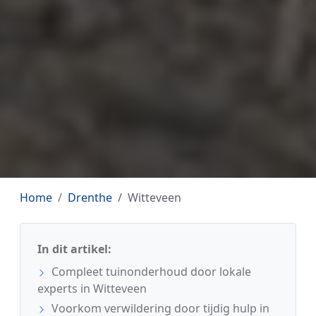
Home
Drenthe
Witteveen
In dit artikel:
Compleet tuinonderhoud door lokale
experts in Witteveen
Voorkom verwildering door tijdig hulp in