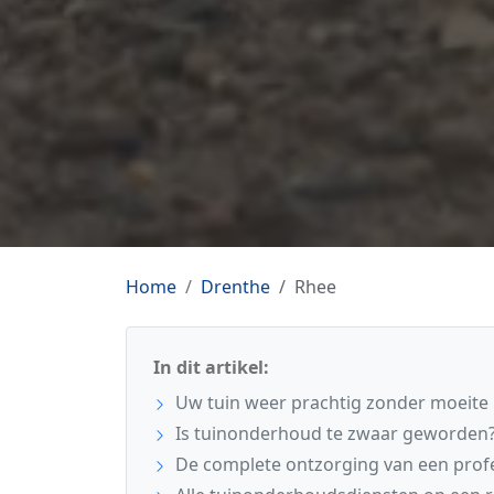
Home
Drenthe
Rhee
In dit artikel:
Uw tuin weer prachtig zonder moeite 
Is tuinonderhoud te zwaar geworden
De complete ontzorging van een prof