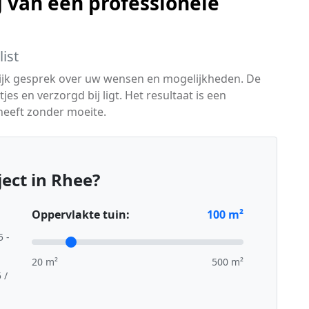
 van een professionele
ist
lijk gesprek over uw wensen en mogelijkheden. De
jes en verzorgd bij ligt. Het resultaat is een
 heeft zonder moeite.
ect in Rhee?
Oppervlakte tuin:
100
m²
5 -
20 m²
500 m²
 /