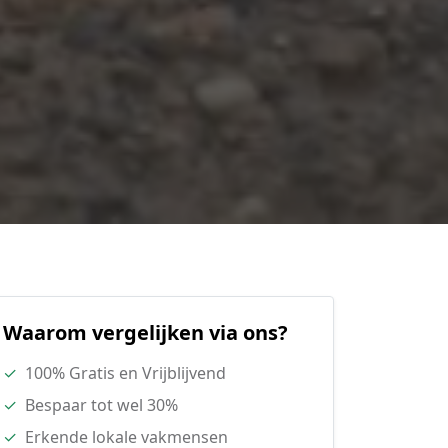
Waarom vergelijken via ons?
✓
100% Gratis en Vrijblijvend
✓
Bespaar tot wel 30%
✓
Erkende lokale vakmensen