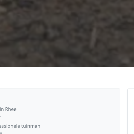
in Rhee
?
essionele tuinman