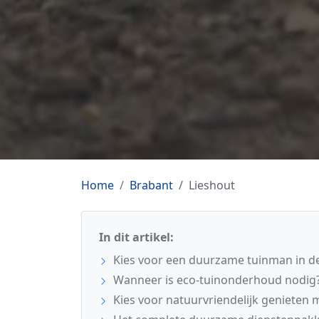
Home
Brabant
Lieshout
In dit artikel:
Kies voor een duurzame tuinman in de
Wanneer is eco-tuinonderhoud nodig
Kies voor natuurvriendelijk genieten