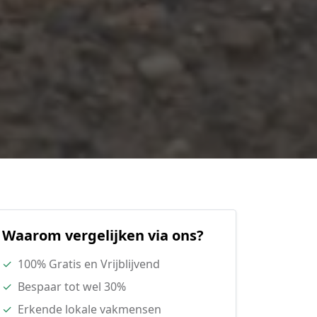
Waarom vergelijken via ons?
✓
100% Gratis en Vrijblijvend
✓
Bespaar tot wel 30%
✓
Erkende lokale vakmensen