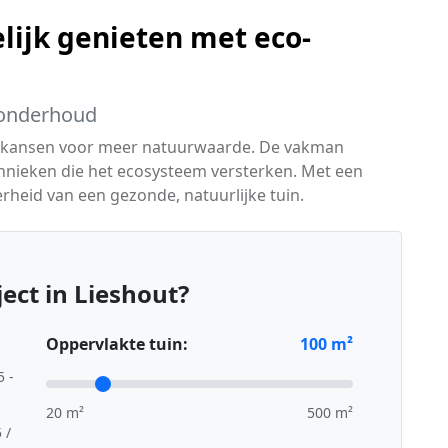
lijk genieten met eco-
k onderhoud
eert kansen voor meer natuurwaarde. De vakman
chnieken die het ecosysteem versterken. Met een
heid van een gezonde, natuurlijke tuin.
ect in Lieshout?
Oppervlakte tuin:
100
m²
5 -
20 m²
500 m²
 /