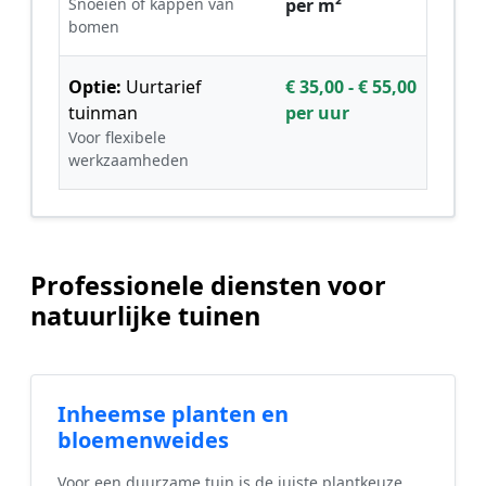
Snoeien of kappen van
per m²
bomen
Optie:
Uurtarief
€ 35,00 - € 55,00
tuinman
per uur
Voor flexibele
werkzaamheden
Professionele diensten voor
natuurlijke tuinen
Inheemse planten en
bloemenweides
Voor een duurzame tuin is de juiste plantkeuze