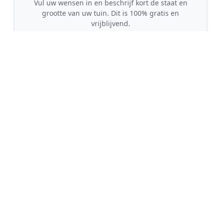
Vul uw wensen in en beschrijf kort de staat en
grootte van uw tuin. Dit is 100% gratis en
vrijblijvend.
🤝
2. Ontvang offertes
Kom in contact met maximaal 3 erkende en
gecontroleerde tuinmannen uit regio Escharen.
💰
3. Vergelijk & Bespaar
Vergelijk de prijzen en garanties, kies de beste