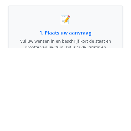
📝
1. Plaats uw aanvraag
Vul uw wensen in en beschrijf kort de staat en
grootte van uw tuin. Dit is 100% gratis en
vrijblijvend.
🤝
2. Ontvang offertes
Kom in contact met maximaal 3 erkende en
gecontroleerde tuinmannen uit regio
Waardhuizen.