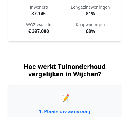
Inwoners
Eengezinswoningen
37.145
81%
WOZ-waarde
Koopwoningen
€ 397.000
68%
Hoe werkt Tuinonderhoud
vergelijken in Wijchen?
📝
1. Plaats uw aanvraag
Vul uw wensen in en beschrijf kort de staat en
grootte van uw tuin. Dit is 100% gratis en