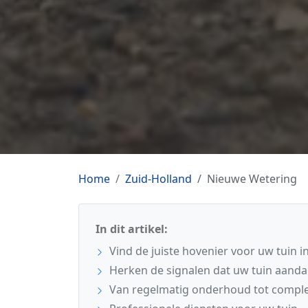
Home
Zuid-Holland
Nieuwe Wetering
In dit artikel:
Vind de juiste hovenier voor uw tuin 
Herken de signalen dat uw tuin aanda
Van regelmatig onderhoud tot comple