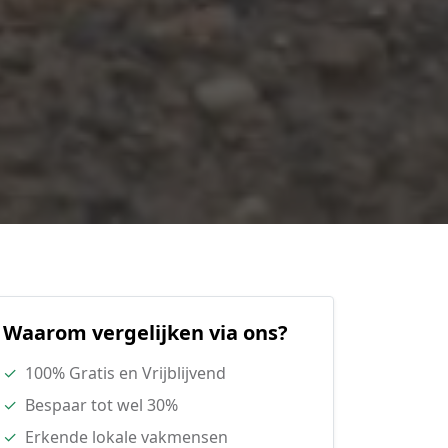
Waarom vergelijken via ons?
✓
100% Gratis en Vrijblijvend
✓
Bespaar tot wel 30%
✓
Erkende lokale vakmensen