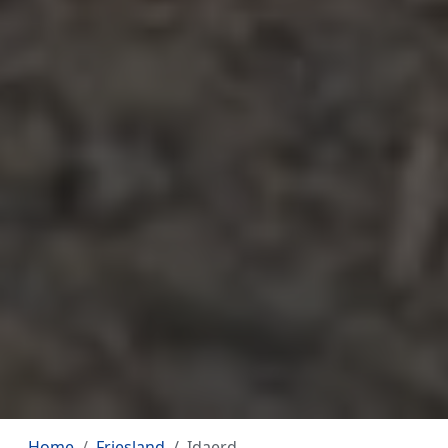
Home
Friesland
Idaerd