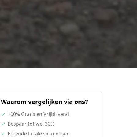
Waarom vergelijken via ons?
✓
100% Gratis en Vrijblijvend
✓
Bespaar tot wel 30%
✓
Erkende lokale vakmensen