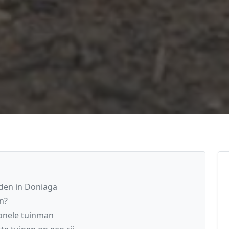
den in Doniaga
n?
ionele tuinman