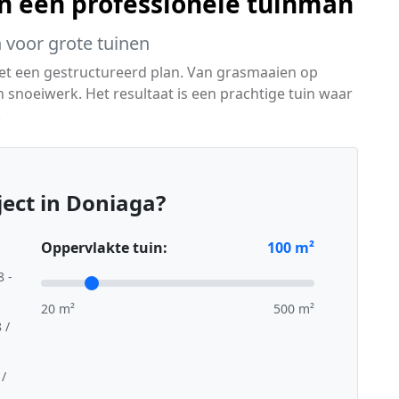
an een professionele tuinman
 voor grote tuinen
t een gestructureerd plan. Van grasmaaien op
snoeiwerk. Het resultaat is een prachtige tuin waar
.
ect in Doniaga?
Oppervlakte tuin:
100
m²
8 -
20 m²
500 m²
 /
 /