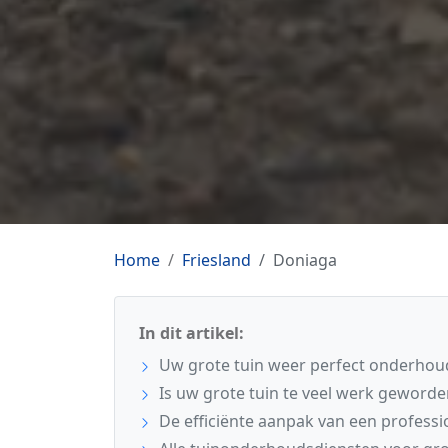
Home
Friesland
Doniaga
In dit artikel:
Uw grote tuin weer perfect onderhou
Is uw grote tuin te veel werk geworde
De efficiënte aanpak van een profess