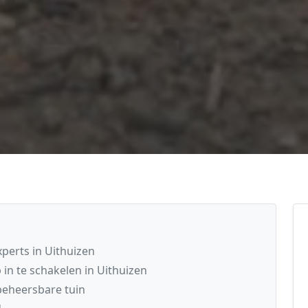
perts in Uithuizen
in te schakelen in Uithuizen
eheersbare tuin