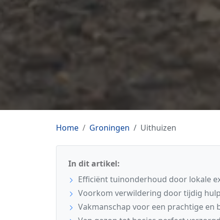
Home
Groningen
Uithuizen
In dit artikel:
Efficiënt tuinonderhoud door lokale ex
Voorkom verwildering door tijdig hulp 
Vakmanschap voor een prachtige en b