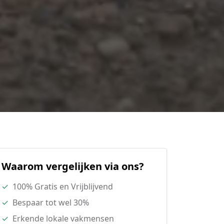
Waarom vergelijken via ons?
✓
100% Gratis en Vrijblijvend
✓
Bespaar tot wel 30%
✓
Erkende lokale vakmensen