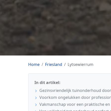
Home
Friesland
Lytsewierrum
In dit artikel:
Gezinsvriendelijk tuinonderhoud door 
Voorkom ongelukken door professione
Vakmanschap voor een praktische en 