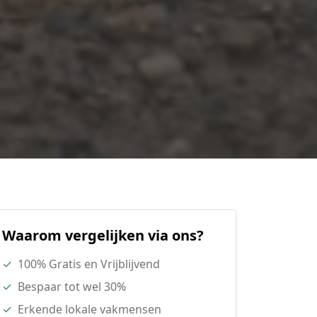
Waarom vergelijken via ons?
✓
100% Gratis en Vrijblijvend
✓
Bespaar tot wel 30%
✓
Erkende lokale vakmensen