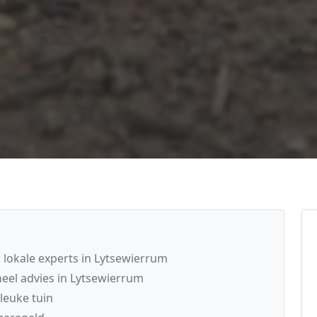
lokale experts in Lytsewierrum
el advies in Lytsewierrum
leuke tuin