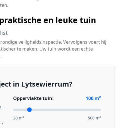
ten.
raktische en leuke tuin
ist
rondige veiligheidsinspectie. Vervolgens voert hij
ktischer te maken. Uw tuin wordt een echte
.
ect in Lytsewierrum?
Oppervlakte tuin:
100
m²
2 -
20 m²
500 m²
 /