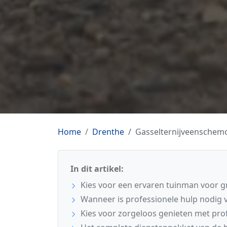
Home
Drenthe
Gasselternijveenschem
In dit artikel:
Kies voor een ervaren tuinman voor gr
Wanneer is professionele hulp nodig v
Kies voor zorgeloos genieten met pro