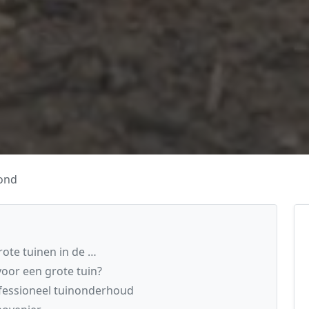
ond
ote tuinen in de …
oor een grote tuin?
fessioneel tuinonderhoud