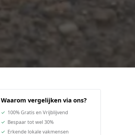
Waarom vergelijken via ons?
✓
100% Gratis en Vrijblijvend
✓
Bespaar tot wel 30%
✓
Erkende lokale vakmensen