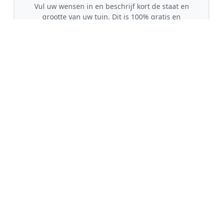
Vul uw wensen in en beschrijf kort de staat en
grootte van uw tuin. Dit is 100% gratis en
vrijblijvend.
🤝
2. Ontvang offertes
Kom in contact met maximaal 3 erkende en
gecontroleerde tuinmannen uit regio Glimmen.
💰
3. Vergelijk & Bespaar
Vergelijk de prijzen en garanties, kies de beste