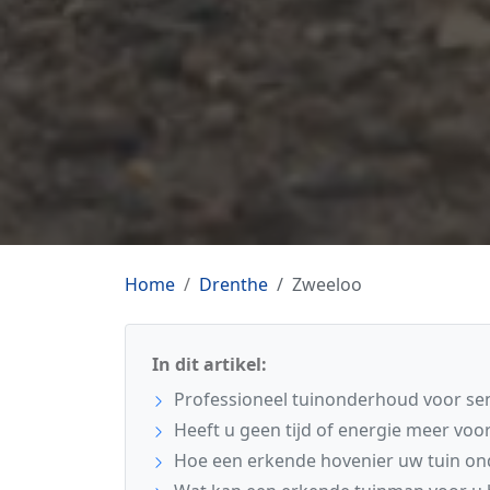
Home
Drenthe
Zweeloo
In dit artikel:
Professioneel tuinonderhoud voor se
Heeft u geen tijd of energie meer voor
Hoe een erkende hovenier uw tuin o