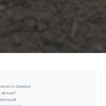
nioren in Zweeloo
 de tuin?
nderhoudt