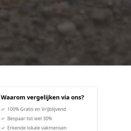
Waarom vergelijken via ons?
✓
100% Gratis en Vrijblijvend
✓
Bespaar tot wel 30%
✓
Erkende lokale vakmensen